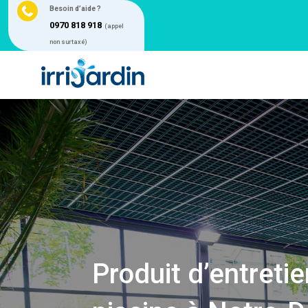

Besoin d’aide ?
0970 818 918
(appel
non surtaxé)
Produit d’entreti