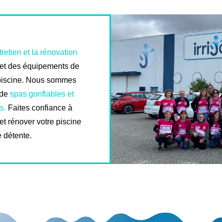
tretien et la rénovation
 et des équipements de
 piscine. Nous sommes
 de
spas gonflables et
s.
Faites confiance à
 et rénover votre piscine
e détente.