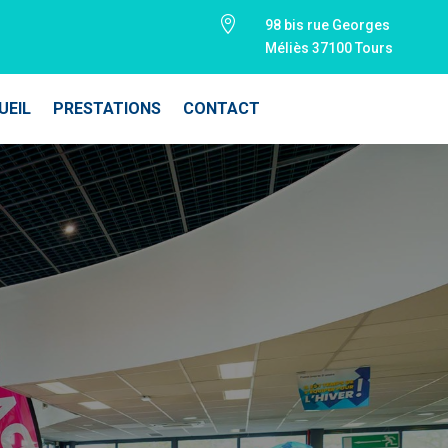

98 bis rue Georges
Méliès
37100
Tours
UEIL
PRESTATIONS
CONTACT